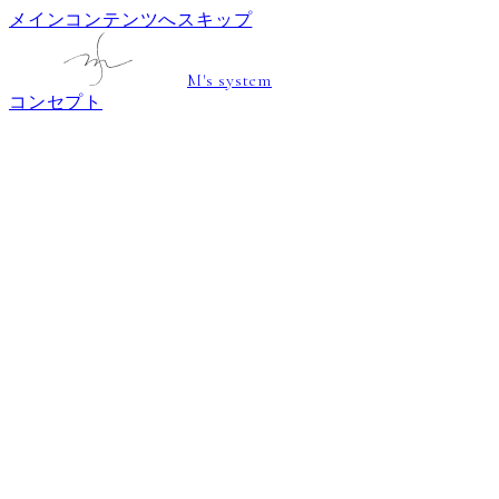
メインコンテンツへスキップ
M's system
コンセプト