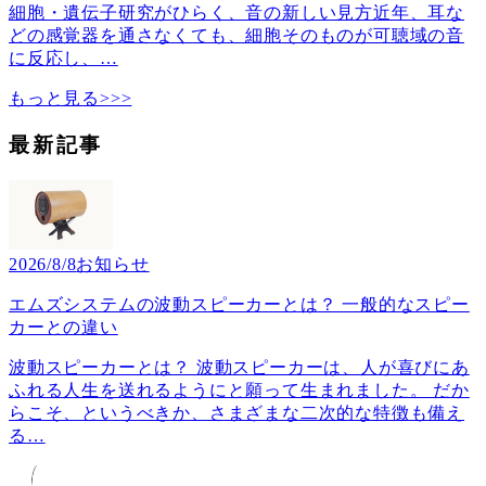
細胞・遺伝子研究がひらく、音の新しい見方近年、耳な
どの感覚器を通さなくても、細胞そのものが可聴域の音
に反応し、
…
もっと見る>>>
最新記事
2026/8/8
お知らせ
エムズシステムの波動スピーカーとは？ 一般的なスピー
カーとの違い
波動スピーカーとは？ 波動スピーカーは、人が喜びにあ
ふれる人生を送れるようにと願って生まれました。 だか
らこそ、というべきか、さまざまな二次的な特徴も備え
る
…