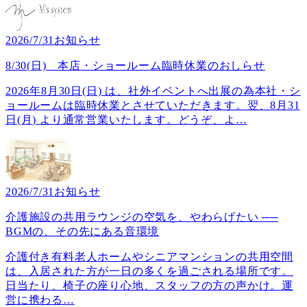
2026/7/31
お知らせ
8/30(日) 本店・ショールーム臨時休業のおしらせ
2026年8月30日(日) は、社外イベントへ出展の為本社・シ
ョールームは臨時休業とさせていただきます。翌、8月31
日(月) より通常営業いたします。どうぞ、よ
…
2026/7/31
お知らせ
介護施設の共用ラウンジの空気を、やわらげたい ──
BGMの、その先にある音環境
介護付き有料老人ホームやシニアマンションの共用空間
は、入居された方が一日の多くを過ごされる場所です。
日当たり、椅子の座り心地、スタッフの方の声かけ。運
営に携わる
…