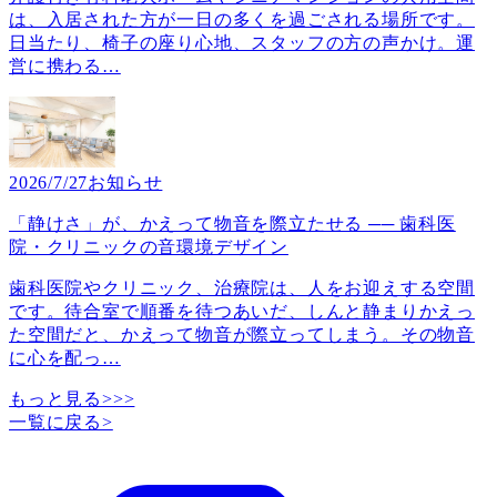
は、入居された方が一日の多くを過ごされる場所です。
日当たり、椅子の座り心地、スタッフの方の声かけ。運
営に携わる
…
2026/7/27
お知らせ
「静けさ」が、かえって物音を際立たせる ── 歯科医
院・クリニックの音環境デザイン
歯科医院やクリニック、治療院は、人をお迎えする空間
です。待合室で順番を待つあいだ、しんと静まりかえっ
た空間だと、かえって物音が際立ってしまう。その物音
に心を配っ
…
もっと見る>>>
一覧に戻る
>