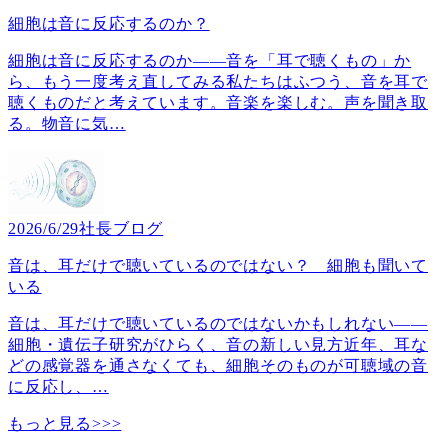
細胞は音に反応するのか？
細胞は音に反応するのか――音を「耳で聴くもの」か
ら、もう一度考え直してみる私たちはふつう、音を耳で
聴くものだと考えています。音楽を楽しむ。声を聞き取
る。物音に気
…
2026/6/29
社長ブログ
音は、耳だけで聴いているのではない？ 細胞も聞いて
いる
音は、耳だけで聴いているのではないかもしれない――
細胞・遺伝子研究がひらく、音の新しい見方近年、耳な
どの感覚器を通さなくても、細胞そのものが可聴域の音
に反応し、
…
もっと見る>>>