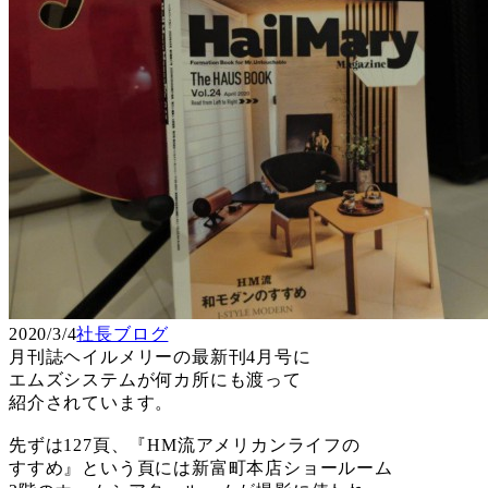
2020/3/4
社長ブログ
月刊誌ヘイルメリーの最新刊4月号に
エムズシステムが何カ所にも渡って
紹介されています。
先ずは127頁、『HM流アメリカンライフの
すすめ』という頁には新富町本店ショールーム