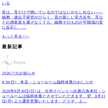
いる
音は、耳だけで聴いているのではないかもしれない――
細胞・遺伝子研究がひらく、音の新しい見方近年、耳な
どの感覚器を通さなくても、細胞そのものが可聴域の音
に反応し、
…
もっと見る>>>
最新記事
2026/7/31
お知らせ
8/30(日) 本店・ショールーム臨時休業のおしらせ
2026年8月30日(日) は、社外イベントへ出展の為本社・シ
ョールームは臨時休業とさせていただきます。翌、8月31
日(月) より通常営業いたします。どうぞ、よ
…