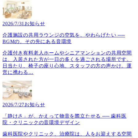
2026/7/31
お知らせ
介護施設の共用ラウンジの空気を、やわらげたい ──
BGMの、その先にある音環境
介護付き有料老人ホームやシニアマンションの共用空間
は、入居された方が一日の多くを過ごされる場所です。
日当たり、椅子の座り心地、スタッフの方の声かけ。運
営に携わる
…
2026/7/27
お知らせ
「静けさ」が、かえって物音を際立たせる ── 歯科医
院・クリニックの音環境デザイン
歯科医院やクリニック、治療院は、人をお迎えする空間