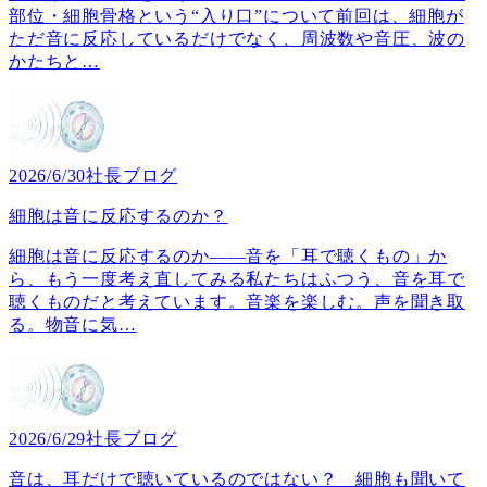
部位・細胞骨格という“入り口”について前回は、細胞が
ただ音に反応しているだけでなく、周波数や音圧、波の
かたちと
…
2026/6/30
社長ブログ
細胞は音に反応するのか？
細胞は音に反応するのか――音を「耳で聴くもの」か
ら、もう一度考え直してみる私たちはふつう、音を耳で
聴くものだと考えています。音楽を楽しむ。声を聞き取
る。物音に気
…
2026/6/29
社長ブログ
音は、耳だけで聴いているのではない？ 細胞も聞いて