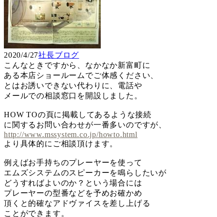
2020/4/27
社長ブログ
こんなときですから、なかなか新富町に
ある本店ショールームでご体感ください、
とはお誘いできない代わりに、電話や
メールでの相談窓口を開設しました。
HOW TOの頁に掲載してあるような接続
に関するお問い合わせが一番多いのですが、
http://www.mssystem.co.jp/howto.html
より具体的にご相談頂けます。
例えばお手持ちのプレーヤーを使って
エムズシステムのスピーカーを鳴らしたいが
どうすればよいのか？という場合には
プレーヤーの型番などを予めお確かめ
頂くと的確なアドヴァイスを差し上げる
ことができます。