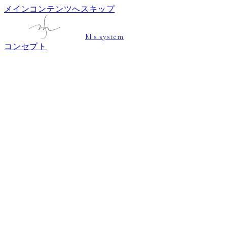
メインコンテンツへスキップ
M's system
コンセプト