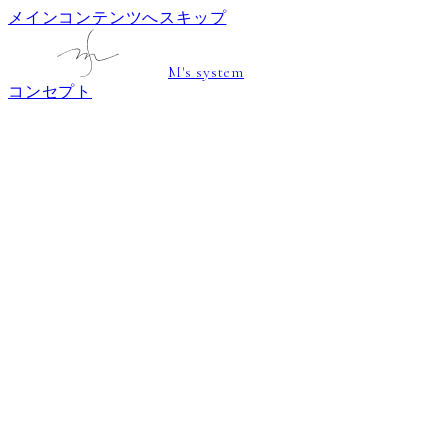
メインコンテンツへスキップ
M's system
コンセプト