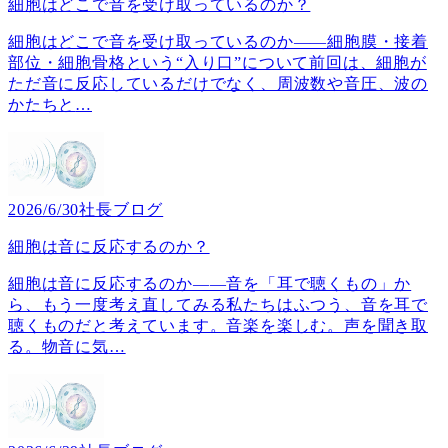
細胞はどこで音を受け取っているのか？
細胞はどこで音を受け取っているのか――細胞膜・接着
部位・細胞骨格という“入り口”について前回は、細胞が
ただ音に反応しているだけでなく、周波数や音圧、波の
かたちと
…
2026/6/30
社長ブログ
細胞は音に反応するのか？
細胞は音に反応するのか――音を「耳で聴くもの」か
ら、もう一度考え直してみる私たちはふつう、音を耳で
聴くものだと考えています。音楽を楽しむ。声を聞き取
る。物音に気
…