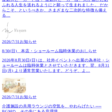
ふれる人生を送れるようにと願って生まれました。 だか
らこそ、というべきか、さまざまな二次的な特徴も備え
る
…
2026/7/31
お知らせ
8/30(日) 本店・ショールーム臨時休業のおしらせ
2026年8月30日(日) は、社外イベントへ出展の為本社・シ
ョールームは臨時休業とさせていただきます。翌、8月31
日(月) より通常営業いたします。どうぞ、よ
…
2026/7/31
お知らせ
介護施設の共用ラウンジの空気を、やわらげたい ──
BGMの、その先にある音環境