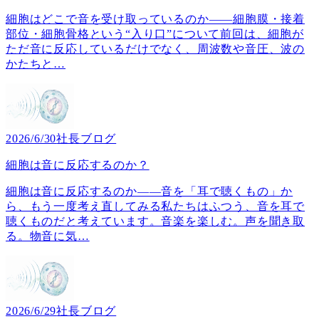
細胞はどこで音を受け取っているのか――細胞膜・接着
部位・細胞骨格という“入り口”について前回は、細胞が
ただ音に反応しているだけでなく、周波数や音圧、波の
かたちと
…
2026/6/30
社長ブログ
細胞は音に反応するのか？
細胞は音に反応するのか――音を「耳で聴くもの」か
ら、もう一度考え直してみる私たちはふつう、音を耳で
聴くものだと考えています。音楽を楽しむ。声を聞き取
る。物音に気
…
2026/6/29
社長ブログ