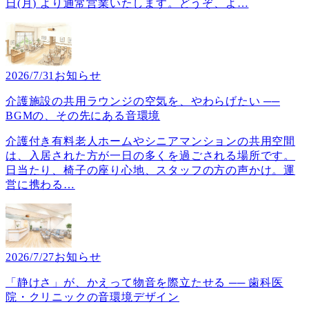
日(月) より通常営業いたします。どうぞ、よ
…
2026/7/31
お知らせ
介護施設の共用ラウンジの空気を、やわらげたい ──
BGMの、その先にある音環境
介護付き有料老人ホームやシニアマンションの共用空間
は、入居された方が一日の多くを過ごされる場所です。
日当たり、椅子の座り心地、スタッフの方の声かけ。運
営に携わる
…
2026/7/27
お知らせ
「静けさ」が、かえって物音を際立たせる ── 歯科医
院・クリニックの音環境デザイン