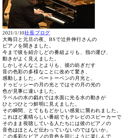
2021/1/10
社長ブログ
大晦日と元旦の夜、BSで辻井伸行さんの
ピアノを聞きました。
今まで彼を紹介しどの番組よりも、指の運び、
動きがよく見えました。
しかしそんなことよりも、彼の紡ぎだす
音の色彩の多様なことに改めて驚き、
感動しました。ベートーベンの月光と、
ドゥビッシーの月の光とではその月の光の
色が見事に違いました。
ラベルの水の戯れでは水面に光る水の動きが
ひとつひとつ鮮明に見えました。
その瞬間、とてももどかしい感覚に襲われました。
これほど素晴らしい番組でもテレビのスピーカーで
そのまま視聴している人たちには彼のピアノの
音色はほとんど伝わっていないのではないか。
この多彩なピアノの音色を同じように楽しんで