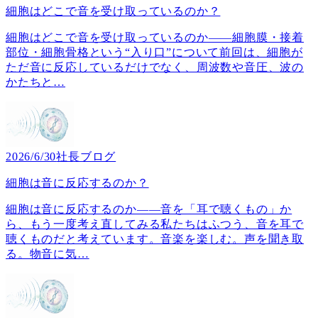
細胞はどこで音を受け取っているのか？
細胞はどこで音を受け取っているのか――細胞膜・接着
部位・細胞骨格という“入り口”について前回は、細胞が
ただ音に反応しているだけでなく、周波数や音圧、波の
かたちと
…
2026/6/30
社長ブログ
細胞は音に反応するのか？
細胞は音に反応するのか――音を「耳で聴くもの」か
ら、もう一度考え直してみる私たちはふつう、音を耳で
聴くものだと考えています。音楽を楽しむ。声を聞き取
る。物音に気
…