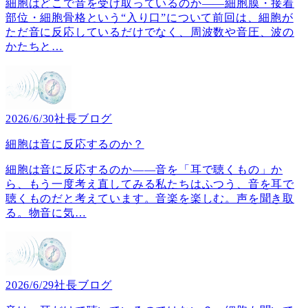
細胞はどこで音を受け取っているのか――細胞膜・接着
部位・細胞骨格という“入り口”について前回は、細胞が
ただ音に反応しているだけでなく、周波数や音圧、波の
かたちと
…
2026/6/30
社長ブログ
細胞は音に反応するのか？
細胞は音に反応するのか――音を「耳で聴くもの」か
ら、もう一度考え直してみる私たちはふつう、音を耳で
聴くものだと考えています。音楽を楽しむ。声を聞き取
る。物音に気
…
2026/6/29
社長ブログ