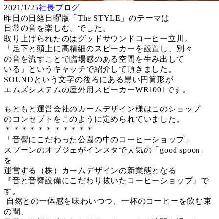
2021/1/25
社長ブログ
昨日の日経日曜版「The STYLE」のテーマは
日常の音を楽しむ、でした。
取り上げられたのはグッドサウンドコーヒー立川。
「足下と頭上に高精細のスピーカーを設置し、別々
の音を流すことで臨場感のある空間を生み出して
いる」というキャッチで紹介して頂きました。
SOUNDという文字の後ろにある黒い円筒形が
エムズシステムの屋外用スピーカーWR1001です。
もともと運営会社のカームデザイン様はこのショップ
のコンセプトをこのように定められていました。
＊＊＊＊＊＊＊＊＊＊＊
「音響にこだわった公園の中のコーヒーショップ」
スプーンのオブジェがインスタで人気の「good spoon」
を
運営する（株）カームデザインの新業態となる
『音と音響設備にこだわり抜いたコーヒーショップ』で
す。
自然との一体感を味わいつつ、一杯のコーヒーを飲む束
の間、