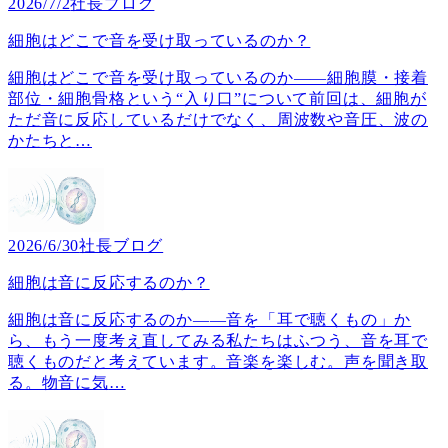
2026/7/2
社長ブログ
細胞はどこで音を受け取っているのか？
細胞はどこで音を受け取っているのか――細胞膜・接着
部位・細胞骨格という“入り口”について前回は、細胞が
ただ音に反応しているだけでなく、周波数や音圧、波の
かたちと
…
2026/6/30
社長ブログ
細胞は音に反応するのか？
細胞は音に反応するのか――音を「耳で聴くもの」か
ら、もう一度考え直してみる私たちはふつう、音を耳で
聴くものだと考えています。音楽を楽しむ。声を聞き取
る。物音に気
…