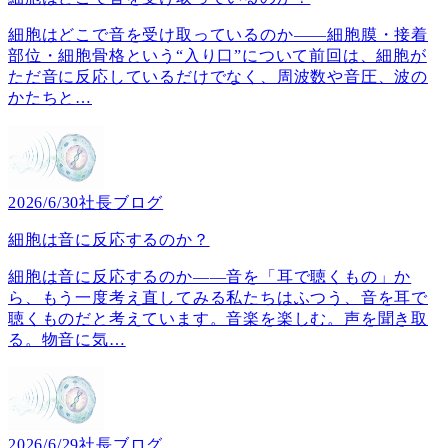
細胞はどこで音を受け取っているのか――細胞膜・接着
部位・細胞骨格という“入り口”について前回は、細胞が
ただ音に反応しているだけでなく、周波数や音圧、波の
かたちと
…
2026/6/30
社長ブログ
細胞は音に反応するのか？
細胞は音に反応するのか――音を「耳で聴くもの」か
ら、もう一度考え直してみる私たちはふつう、音を耳で
聴くものだと考えています。音楽を楽しむ。声を聞き取
る。物音に気
…
2026/6/29
社長ブログ