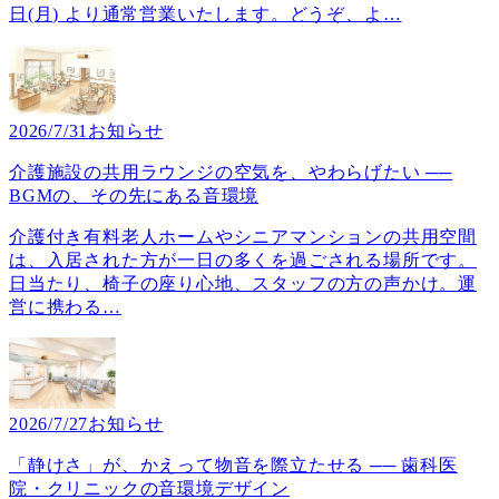
日(月) より通常営業いたします。どうぞ、よ
…
2026/7/31
お知らせ
介護施設の共用ラウンジの空気を、やわらげたい ──
BGMの、その先にある音環境
介護付き有料老人ホームやシニアマンションの共用空間
は、入居された方が一日の多くを過ごされる場所です。
日当たり、椅子の座り心地、スタッフの方の声かけ。運
営に携わる
…
2026/7/27
お知らせ
「静けさ」が、かえって物音を際立たせる ── 歯科医
院・クリニックの音環境デザイン