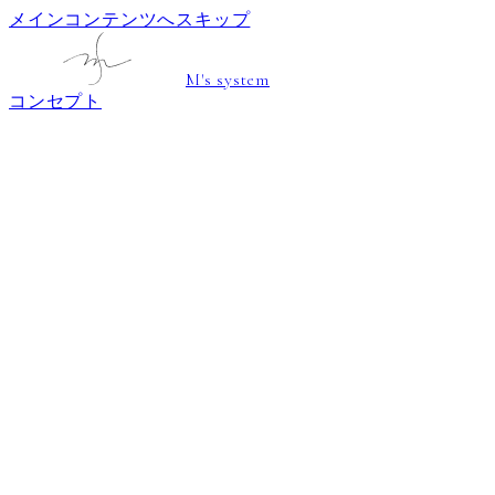
メインコンテンツへスキップ
M's system
コンセプト