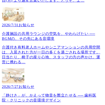
日(月) より通常営業いたします。どうぞ、よ
…
2026/7/31
お知らせ
介護施設の共用ラウンジの空気を、やわらげたい ──
BGMの、その先にある音環境
介護付き有料老人ホームやシニアマンションの共用空間
は、入居された方が一日の多くを過ごされる場所です。
日当たり、椅子の座り心地、スタッフの方の声かけ。運
営に携わる
…
2026/7/27
お知らせ
「静けさ」が、かえって物音を際立たせる ── 歯科医
院・クリニックの音環境デザイン