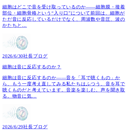
細胞はどこで音を受け取っているのか――細胞膜・接着
部位・細胞骨格という“入り口”について前回は、細胞が
ただ音に反応しているだけでなく、周波数や音圧、波の
かたちと
…
2026/6/30
社長ブログ
細胞は音に反応するのか？
細胞は音に反応するのか――音を「耳で聴くもの」か
ら、もう一度考え直してみる私たちはふつう、音を耳で
聴くものだと考えています。音楽を楽しむ。声を聞き取
る。物音に気
…
2026/6/29
社長ブログ