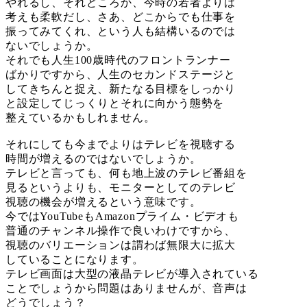
やれるし、それどころか、今時の若者よりは
考えも柔軟だし、さあ、どこからでも仕事を
振ってみてくれ、という人も結構いるのでは
ないでしょうか。
それでも人生100歳時代のフロントランナー
ばかりですから、人生のセカンドステージと
してきちんと捉え、新たなる目標をしっかり
と設定してじっくりとそれに向かう態勢を
整えているかもしれません。
それにしても今までよりはテレビを視聴する
時間が増えるのではないでしょうか。
テレビと言っても、何も地上波のテレビ番組を
見るというよりも、モニターとしてのテレビ
視聴の機会が増えるという意味です。
今ではYouTubeもAmazonプライム・ビデオも
普通のチャンネル操作で良いわけですから、
視聴のバリエーションは謂わば無限大に拡大
していることになります。
テレビ画面は大型の液晶テレビが導入されている
ことでしょうから問題はありませんが、音声は
どうでしょう？