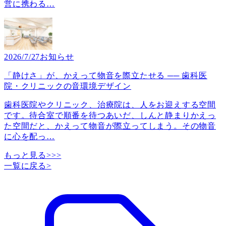
営に携わる
…
2026/7/27
お知らせ
「静けさ」が、かえって物音を際立たせる ── 歯科医
院・クリニックの音環境デザイン
歯科医院やクリニック、治療院は、人をお迎えする空間
です。待合室で順番を待つあいだ、しんと静まりかえっ
た空間だと、かえって物音が際立ってしまう。その物音
に心を配っ
…
もっと見る>>>
一覧に戻る
>