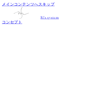
メインコンテンツへスキップ
M's system
コンセプト