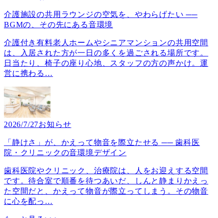
介護施設の共用ラウンジの空気を、やわらげたい ──
BGMの、その先にある音環境
介護付き有料老人ホームやシニアマンションの共用空間
は、入居された方が一日の多くを過ごされる場所です。
日当たり、椅子の座り心地、スタッフの方の声かけ。運
営に携わる
…
2026/7/27
お知らせ
「静けさ」が、かえって物音を際立たせる ── 歯科医
院・クリニックの音環境デザイン
歯科医院やクリニック、治療院は、人をお迎えする空間
です。待合室で順番を待つあいだ、しんと静まりかえっ
た空間だと、かえって物音が際立ってしまう。その物音
に心を配っ
…