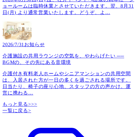
ョールームは臨時休業とさせていただきます。翌、8月31
日(月) より通常営業いたします。どうぞ、よ
…
2026/7/31
お知らせ
介護施設の共用ラウンジの空気を、やわらげたい ──
BGMの、その先にある音環境
介護付き有料老人ホームやシニアマンションの共用空間
は、入居された方が一日の多くを過ごされる場所です。
日当たり、椅子の座り心地、スタッフの方の声かけ。運
営に携わる
…
もっと見る>>>
一覧に戻る
>