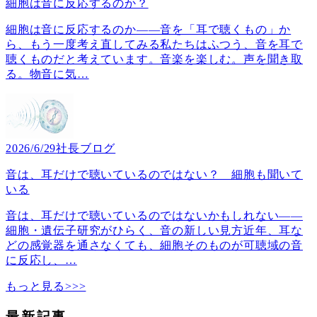
細胞は音に反応するのか？
細胞は音に反応するのか――音を「耳で聴くもの」か
ら、もう一度考え直してみる私たちはふつう、音を耳で
聴くものだと考えています。音楽を楽しむ。声を聞き取
る。物音に気
…
2026/6/29
社長ブログ
音は、耳だけで聴いているのではない？ 細胞も聞いて
いる
音は、耳だけで聴いているのではないかもしれない――
細胞・遺伝子研究がひらく、音の新しい見方近年、耳な
どの感覚器を通さなくても、細胞そのものが可聴域の音
に反応し、
…
もっと見る>>>
最新記事