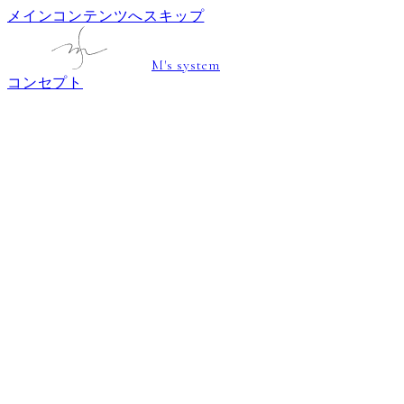
メインコンテンツへスキップ
M's system
コンセプト