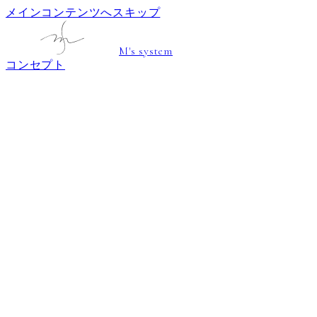
メインコンテンツへスキップ
M's system
コンセプト