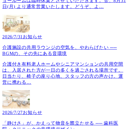
ョールームは臨時休業とさせていただきます。翌、8月31
日(月) より通常営業いたします。どうぞ、よ
…
2026/7/31
お知らせ
介護施設の共用ラウンジの空気を、やわらげたい ──
BGMの、その先にある音環境
介護付き有料老人ホームやシニアマンションの共用空間
は、入居された方が一日の多くを過ごされる場所です。
日当たり、椅子の座り心地、スタッフの方の声かけ。運
営に携わる
…
2026/7/27
お知らせ
「静けさ」が、かえって物音を際立たせる ── 歯科医