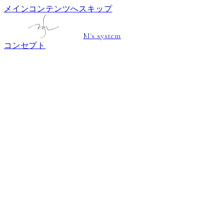
メインコンテンツへスキップ
M's system
コンセプト