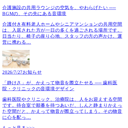
介護施設の共用ラウンジの空気を、やわらげたい ──
BGMの、その先にある音環境
介護付き有料老人ホームやシニアマンションの共用空間
は、入居された方が一日の多くを過ごされる場所です。
日当たり、椅子の座り心地、スタッフの方の声かけ。運
営に携わる
…
2026/7/27
お知らせ
「静けさ」が、かえって物音を際立たせる ── 歯科医
院・クリニックの音環境デザイン
歯科医院やクリニック、治療院は、人をお迎えする空間
です。待合室で順番を待つあいだ、しんと静まりかえっ
た空間だと、かえって物音が際立ってしまう。その物音
に心を配っ
…
もっと見る>>>