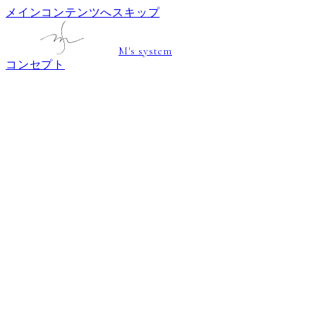
メインコンテンツへスキップ
M's system
コンセプト