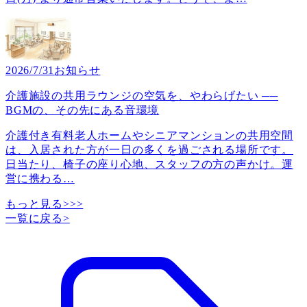
2026/7/31
お知らせ
介護施設の共用ラウンジの空気を、やわらげたい ──
BGMの、その先にある音環境
介護付き有料老人ホームやシニアマンションの共用空間
は、入居された方が一日の多くを過ごされる場所です。
日当たり、椅子の座り心地、スタッフの方の声かけ。運
営に携わる
…
もっと見る>>>
一覧に戻る
>