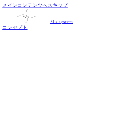
メインコンテンツへスキップ
M's system
コンセプト