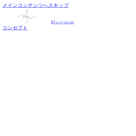
メインコンテンツへスキップ
M's system
コンセプト