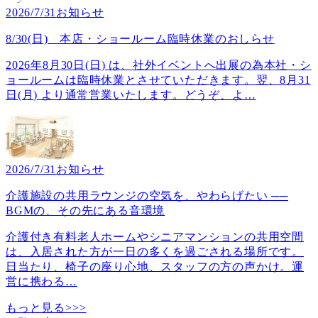
2026/7/31
お知らせ
8/30(日) 本店・ショールーム臨時休業のおしらせ
2026年8月30日(日) は、社外イベントへ出展の為本社・シ
ョールームは臨時休業とさせていただきます。翌、8月31
日(月) より通常営業いたします。どうぞ、よ
…
2026/7/31
お知らせ
介護施設の共用ラウンジの空気を、やわらげたい ──
BGMの、その先にある音環境
介護付き有料老人ホームやシニアマンションの共用空間
は、入居された方が一日の多くを過ごされる場所です。
日当たり、椅子の座り心地、スタッフの方の声かけ。運
営に携わる
…
もっと見る>>>