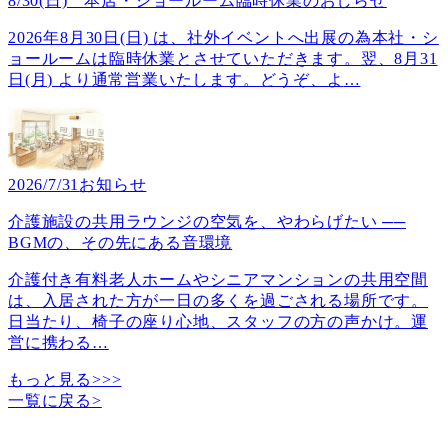
8/30(日) 本店・ショールーム臨時休業のおしらせ
2026年8月30日(日) は、社外イベントへ出展の為本社・シ
ョールームは臨時休業とさせていただきます。翌、8月31
日(月) より通常営業いたします。どうぞ、よ
…
2026/7/31
お知らせ
介護施設の共用ラウンジの空気を、やわらげたい ──
BGMの、その先にある音環境
介護付き有料老人ホームやシニアマンションの共用空間
は、入居された方が一日の多くを過ごされる場所です。
日当たり、椅子の座り心地、スタッフの方の声かけ。運
営に携わる
…
もっと見る>>>
一覧に戻る
>