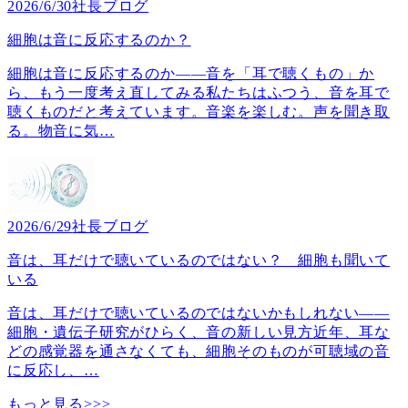
2026/6/30
社長ブログ
細胞は音に反応するのか？
細胞は音に反応するのか――音を「耳で聴くもの」か
ら、もう一度考え直してみる私たちはふつう、音を耳で
聴くものだと考えています。音楽を楽しむ。声を聞き取
る。物音に気
…
2026/6/29
社長ブログ
音は、耳だけで聴いているのではない？ 細胞も聞いて
いる
音は、耳だけで聴いているのではないかもしれない――
細胞・遺伝子研究がひらく、音の新しい見方近年、耳な
どの感覚器を通さなくても、細胞そのものが可聴域の音
に反応し、
…
もっと見る>>>