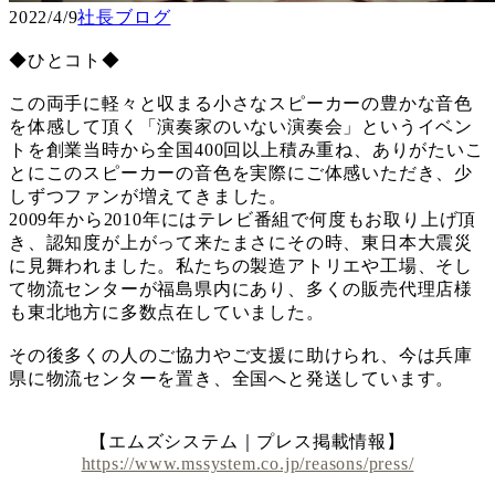
2022/4/9
社長ブログ
◆ひとコト◆
この両手に軽々と収まる小さなスピーカーの豊かな音色
を体感して頂く「演奏家のいない演奏会」というイベン
トを創業当時から全国400回以上積み重ね、ありがたいこ
とにこのスピーカーの音色を実際にご体感いただき、少
しずつファンが増えてきました。
2009年から2010年にはテレビ番組で何度もお取り上げ頂
き、認知度が上がって来たまさにその時、東日本大震災
に見舞われました。私たちの製造アトリエや工場、そし
て物流センターが福島県内にあり、多くの販売代理店様
も東北地方に多数点在していました。
その後多くの人のご協力やご支援に助けられ、今は兵庫
県に物流センターを置き、全国へと発送しています。
【エムズシステム｜プレス掲載情報】
https://www.mssystem.co.jp/reasons/press/