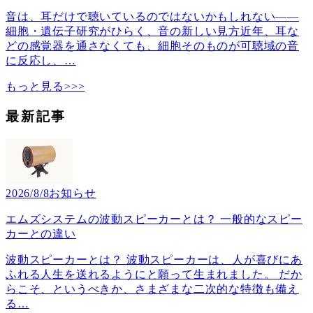
音は、耳だけで聴いているのではないかもしれない――
細胞・遺伝子研究がひらく、音の新しい見方近年、耳な
どの感覚器を通さなくても、細胞そのものが可聴域の音
に反応し、
…
もっと見る>>>
最新記事
2026/8/8
お知らせ
エムズシステムの波動スピーカーとは？ 一般的なスピー
カーとの違い
波動スピーカーとは？ 波動スピーカーは、人が喜びにあ
ふれる人生を送れるようにと願って生まれました。 だか
らこそ、というべきか、さまざまな二次的な特徴も備え
る
…