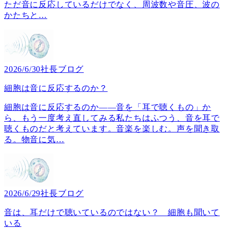
ただ音に反応しているだけでなく、周波数や音圧、波の
かたちと
…
2026/6/30
社長ブログ
細胞は音に反応するのか？
細胞は音に反応するのか――音を「耳で聴くもの」か
ら、もう一度考え直してみる私たちはふつう、音を耳で
聴くものだと考えています。音楽を楽しむ。声を聞き取
る。物音に気
…
2026/6/29
社長ブログ
音は、耳だけで聴いているのではない？ 細胞も聞いて
いる