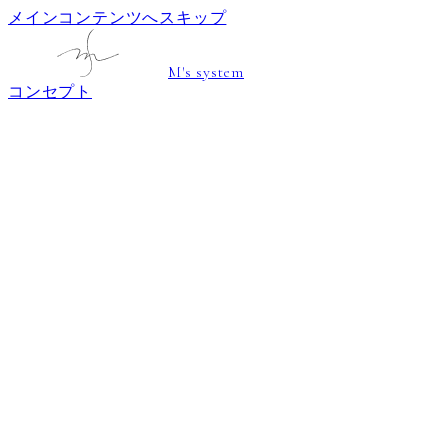
メインコンテンツへスキップ
M's system
コンセプト