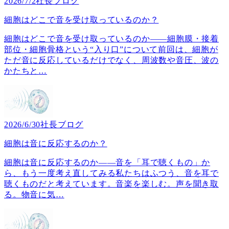
2026/7/2
社長ブログ
細胞はどこで音を受け取っているのか？
細胞はどこで音を受け取っているのか――細胞膜・接着
部位・細胞骨格という“入り口”について前回は、細胞が
ただ音に反応しているだけでなく、周波数や音圧、波の
かたちと
…
2026/6/30
社長ブログ
細胞は音に反応するのか？
細胞は音に反応するのか――音を「耳で聴くもの」か
ら、もう一度考え直してみる私たちはふつう、音を耳で
聴くものだと考えています。音楽を楽しむ。声を聞き取
る。物音に気
…