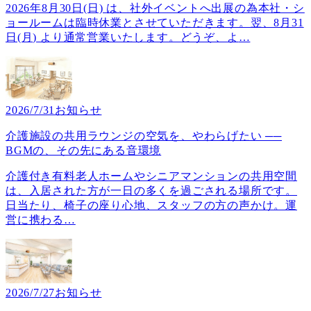
2026年8月30日(日) は、社外イベントへ出展の為本社・シ
ョールームは臨時休業とさせていただきます。翌、8月31
日(月) より通常営業いたします。どうぞ、よ
…
2026/7/31
お知らせ
介護施設の共用ラウンジの空気を、やわらげたい ──
BGMの、その先にある音環境
介護付き有料老人ホームやシニアマンションの共用空間
は、入居された方が一日の多くを過ごされる場所です。
日当たり、椅子の座り心地、スタッフの方の声かけ。運
営に携わる
…
2026/7/27
お知らせ