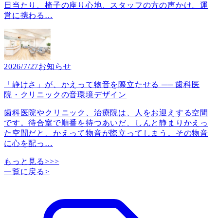
日当たり、椅子の座り心地、スタッフの方の声かけ。運
営に携わる
…
2026/7/27
お知らせ
「静けさ」が、かえって物音を際立たせる ── 歯科医
院・クリニックの音環境デザイン
歯科医院やクリニック、治療院は、人をお迎えする空間
です。待合室で順番を待つあいだ、しんと静まりかえっ
た空間だと、かえって物音が際立ってしまう。その物音
に心を配っ
…
もっと見る>>>
一覧に戻る
>