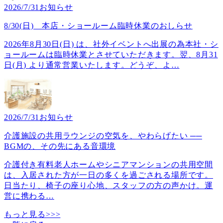
2026/7/31
お知らせ
8/30(日) 本店・ショールーム臨時休業のおしらせ
2026年8月30日(日) は、社外イベントへ出展の為本社・シ
ョールームは臨時休業とさせていただきます。翌、8月31
日(月) より通常営業いたします。どうぞ、よ
…
2026/7/31
お知らせ
介護施設の共用ラウンジの空気を、やわらげたい ──
BGMの、その先にある音環境
介護付き有料老人ホームやシニアマンションの共用空間
は、入居された方が一日の多くを過ごされる場所です。
日当たり、椅子の座り心地、スタッフの方の声かけ。運
営に携わる
…
もっと見る>>>