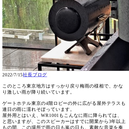
2022/7/15
社長ブログ
このところ東京地方はすっかり戻り梅雨の様相で、かな
り激しい雨が降り続いています。
ゲートホテル東京の4階ロビーの外に広がる屋外テラスも
連日の雨に濡れそぼっています。
屋外用とはいえ、WR1001もこんなに雨に降られては、
と思いますが、このスピーカーはすでに開業から3年以上
もの間、この場所で雨の日も嵐の日も、素敵な音楽を奏