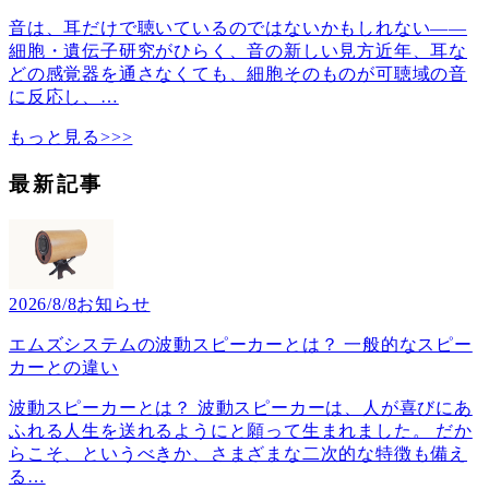
音は、耳だけで聴いているのではないかもしれない――
細胞・遺伝子研究がひらく、音の新しい見方近年、耳な
どの感覚器を通さなくても、細胞そのものが可聴域の音
に反応し、
…
もっと見る>>>
最新記事
2026/8/8
お知らせ
エムズシステムの波動スピーカーとは？ 一般的なスピー
カーとの違い
波動スピーカーとは？ 波動スピーカーは、人が喜びにあ
ふれる人生を送れるようにと願って生まれました。 だか
らこそ、というべきか、さまざまな二次的な特徴も備え
る
…