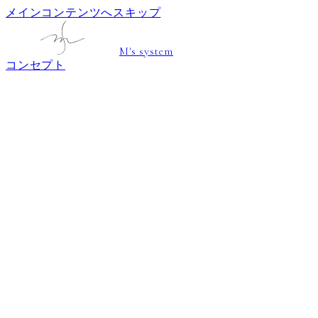
メインコンテンツへスキップ
M's system
コンセプト