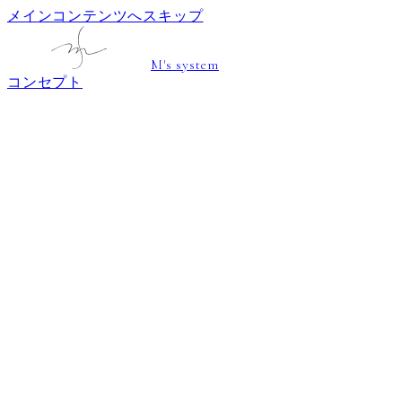
メインコンテンツへスキップ
M's system
コンセプト