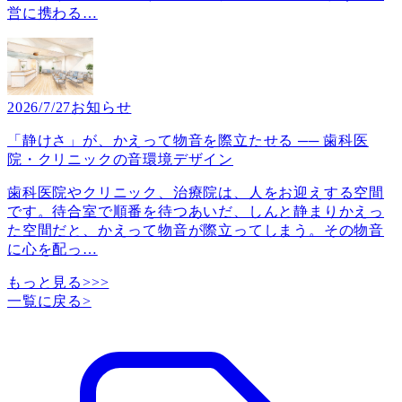
営に携わる
…
2026/7/27
お知らせ
「静けさ」が、かえって物音を際立たせる ── 歯科医
院・クリニックの音環境デザイン
歯科医院やクリニック、治療院は、人をお迎えする空間
です。待合室で順番を待つあいだ、しんと静まりかえっ
た空間だと、かえって物音が際立ってしまう。その物音
に心を配っ
…
もっと見る>>>
一覧に戻る
>