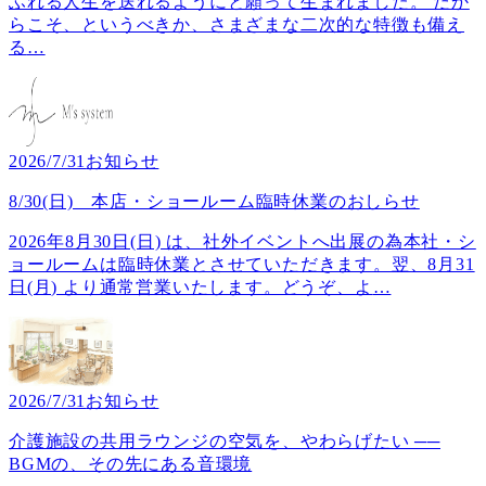
ふれる人生を送れるようにと願って生まれました。 だか
らこそ、というべきか、さまざまな二次的な特徴も備え
る
…
2026/7/31
お知らせ
8/30(日) 本店・ショールーム臨時休業のおしらせ
2026年8月30日(日) は、社外イベントへ出展の為本社・シ
ョールームは臨時休業とさせていただきます。翌、8月31
日(月) より通常営業いたします。どうぞ、よ
…
2026/7/31
お知らせ
介護施設の共用ラウンジの空気を、やわらげたい ──
BGMの、その先にある音環境