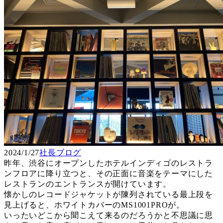
2024/1/27
社長ブログ
昨年、渋谷にオープンしたホテルインディゴのレストラ
ンフロアに降り立つと、その正面に音楽をテーマにした
レストランのエントランスが開けています。
懐かしのレコードジャケットが陳列されている最上段を
見上げると、ホワイトカバーのMS1001PROが。
いったいどこから聞こえて来るのだろうかと不思議に思