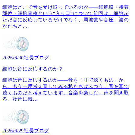
細胞はどこで音を受け取っているのか――細胞膜・接着
部位・細胞骨格という“入り口”について前回は、細胞が
ただ音に反応しているだけでなく、周波数や音圧、波の
かたちと
…
2026/6/30
社長ブログ
細胞は音に反応するのか？
細胞は音に反応するのか――音を「耳で聴くもの」か
ら、もう一度考え直してみる私たちはふつう、音を耳で
聴くものだと考えています。音楽を楽しむ。声を聞き取
る。物音に気
…
2026/6/29
社長ブログ