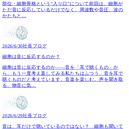
部位・細胞骨格という“入り口”について前回は、細胞が
ただ音に反応しているだけでなく、周波数や音圧、波の
かたちと
…
2026/6/30
社長ブログ
細胞は音に反応するのか？
細胞は音に反応するのか――音を「耳で聴くもの」か
ら、もう一度考え直してみる私たちはふつう、音を耳で
聴くものだと考えています。音楽を楽しむ。声を聞き取
る。物音に気
…
2026/6/29
社長ブログ
音は、耳だけで聴いているのではない？ 細胞も聞いて