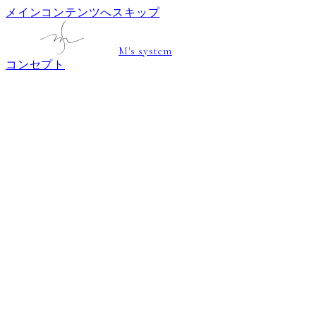
メインコンテンツへスキップ
M's system
コンセプト