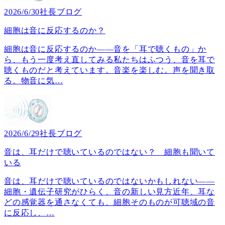
2026/6/30
社長ブログ
細胞は音に反応するのか？
細胞は音に反応するのか――音を「耳で聴くもの」か
ら、もう一度考え直してみる私たちはふつう、音を耳で
聴くものだと考えています。音楽を楽しむ。声を聞き取
る。物音に気
…
2026/6/29
社長ブログ
音は、耳だけで聴いているのではない？ 細胞も聞いて
いる
音は、耳だけで聴いているのではないかもしれない――
細胞・遺伝子研究がひらく、音の新しい見方近年、耳な
どの感覚器を通さなくても、細胞そのものが可聴域の音
に反応し、
…