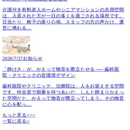
介護付き有料老人ホームやシニアマンションの共用空間
は、入居された方が一日の多くを過ごされる場所です。
日当たり、椅子の座り心地、スタッフの方の声かけ。運
営に携わる
…
2026/7/27
お知らせ
「静けさ」が、かえって物音を際立たせる ── 歯科医
院・クリニックの音環境デザイン
歯科医院やクリニック、治療院は、人をお迎えする空間
です。待合室で順番を待つあいだ、しんと静まりかえっ
た空間だと、かえって物音が際立ってしまう。その物音
に心を配っ
…
もっと見る>>>
一覧に戻る
>