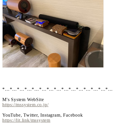
*…*…*…*…*…*…*…*…*…*…*…*…*…*…*…
M's System WebSite
https://mssystem.co.jp/
YouTube, Twitter, Instagram, Facebook
https://lit.link/mssystem