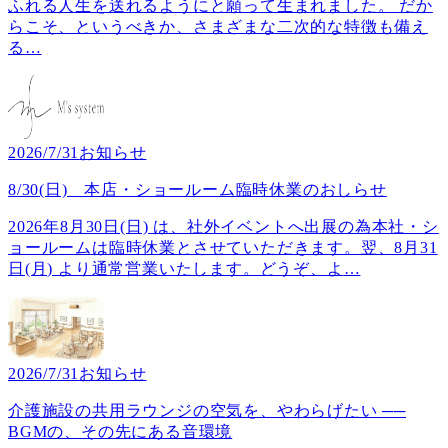
ふれる人生を送れるようにと願って生まれました。 だか
らこそ、というべきか、さまざまな二次的な特徴も備え
る
…
2026/7/31
お知らせ
8/30(日) 本店・ショールーム臨時休業のおしらせ
2026年8月30日(日) は、社外イベントへ出展の為本社・シ
ョールームは臨時休業とさせていただきます。翌、8月31
日(月) より通常営業いたします。どうぞ、よ
…
2026/7/31
お知らせ
介護施設の共用ラウンジの空気を、やわらげたい ──
BGMの、その先にある音環境