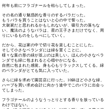
何年も前にフラゴナールを枯らしてしまった。
その名の通り魅惑的な香りのするバラだった。
もうバラを買うことはないと心の中で誓った。
大袈裟だと思われるかもしれないが、吸引力の落ちな
い、魔法のようなバラは、星の王子さまだけでなく、周
りにいるものをしもべにしていく。
だから、花は家の中で切り花を楽しむことにした。
そして小さなベランダには緑を置くことに。
様々な葉の形の緑が並ぶのは美しい。ほんの小さなベラ
ンダでも緑に包まれると心穏やかになる。
自然に包まれた感覚。身も心もリラックスしてくる。緑
のベランダがとても気に入っていた。
さらに緑を求めて園芸店に行った。10鉢ほど小さな緑、
ハーブを買い求め会計に向かう途中でこのバラに出会っ
てしまった。
フラゴナールのようなうっとりとする香りを放っている
わけではない。