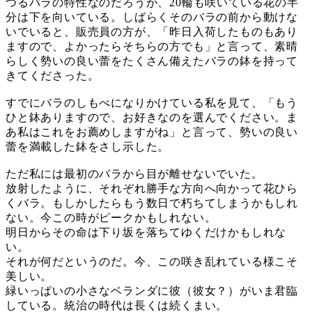
つるバラの特性なのだろうが、20輪も咲いている花の半
分は下を向いている。しばらくそのバラの前から動けな
いでいると、販売員の方が、「昨日入荷したものもあり
ますので、よかったらそちらの方でも」と言って、素晴
らしく勢いの良い蕾をたくさん備えたバラの鉢を持って
きてくださった。
すでにバラのしもべになりかけている私を見て、「もう
ひと鉢ありますので、お好きなのを選んでください。ま
あ私はこれをお薦めしますがね」と言って、勢いの良い
蕾を満載した鉢をさし示した。
ただ私には最初のバラから目が離せないでいた。
放射したように、それぞれ勝手な方向へ向かって花ひら
くバラ。もしかしたらもう数日で朽ちてしまうかもしれ
ない。今この時がピークかもしれない。
明日からその命は下り坂を落ちてゆくだけかもしれな
い。
それが何だというのだ。今、この咲き乱れている様こそ
美しい。
緑いっぱいの小さなベランダに彼（彼女？）がいま君臨
している。統治の時代は長くは続くまい。