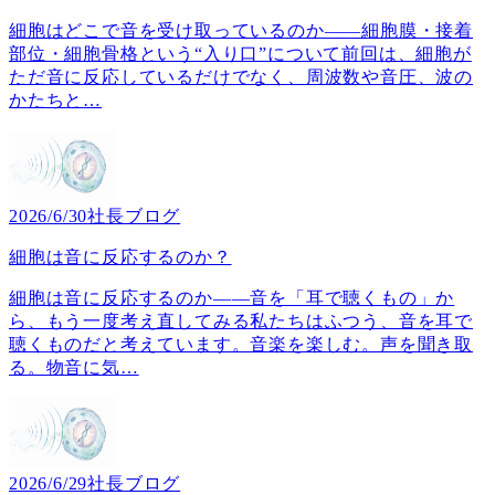
細胞はどこで音を受け取っているのか――細胞膜・接着
部位・細胞骨格という“入り口”について前回は、細胞が
ただ音に反応しているだけでなく、周波数や音圧、波の
かたちと
…
2026/6/30
社長ブログ
細胞は音に反応するのか？
細胞は音に反応するのか――音を「耳で聴くもの」か
ら、もう一度考え直してみる私たちはふつう、音を耳で
聴くものだと考えています。音楽を楽しむ。声を聞き取
る。物音に気
…
2026/6/29
社長ブログ