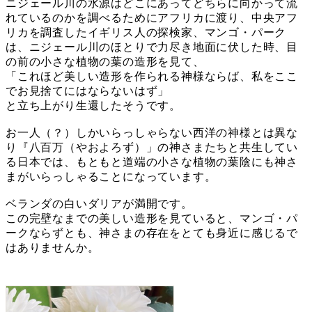
ニジェール川の水源はどこにあってどちらに向かって流
れているのかを調べるためにアフリカに渡り、中央アフ
リカを調査したイギリス人の探検家、マンゴ・パーク
は、ニジェール川のほとりで力尽き地面に伏した時、目
の前の小さな植物の葉の造形を見て、
「これほど美しい造形を作られる神様ならば、私をここ
でお見捨てにはならないはず」
と立ち上がり生還したそうです。
お一人（？）しかいらっしゃらない西洋の神様とは異な
り『八百万（やおよろず）」の神さまたちと共生してい
る日本では、もともと道端の小さな植物の葉陰にも神さ
まがいらっしゃることになっています。
ベランダの白いダリアが満開です。
この完壁なまでの美しい造形を見ていると、マンゴ・パ
ークならずとも、神さまの存在をとても身近に感じるで
はありませんか。