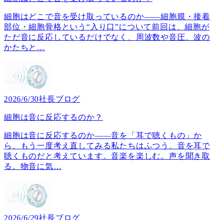
細胞はどこで音を受け取っているのか――細胞膜・接着
部位・細胞骨格という“入り口”について前回は、細胞が
ただ音に反応しているだけでなく、周波数や音圧、波の
かたちと
…
2026/6/30
社長ブログ
細胞は音に反応するのか？
細胞は音に反応するのか――音を「耳で聴くもの」か
ら、もう一度考え直してみる私たちはふつう、音を耳で
聴くものだと考えています。音楽を楽しむ。声を聞き取
る。物音に気
…
2026/6/29
社長ブログ