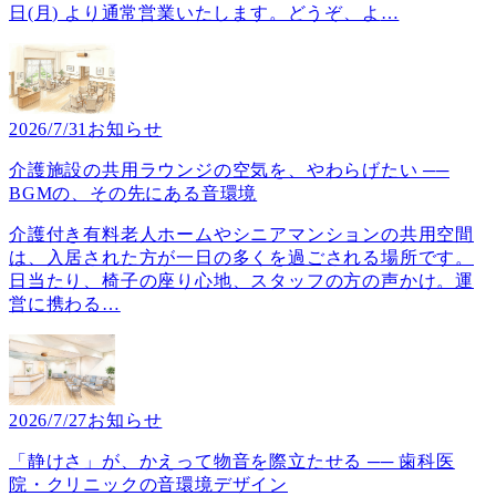
日(月) より通常営業いたします。どうぞ、よ
…
2026/7/31
お知らせ
介護施設の共用ラウンジの空気を、やわらげたい ──
BGMの、その先にある音環境
介護付き有料老人ホームやシニアマンションの共用空間
は、入居された方が一日の多くを過ごされる場所です。
日当たり、椅子の座り心地、スタッフの方の声かけ。運
営に携わる
…
2026/7/27
お知らせ
「静けさ」が、かえって物音を際立たせる ── 歯科医
院・クリニックの音環境デザイン