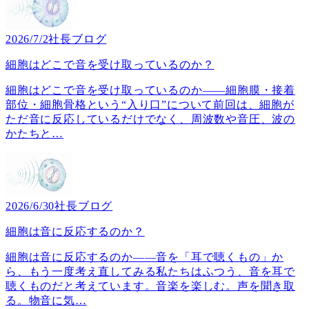
2026/7/2
社長ブログ
細胞はどこで音を受け取っているのか？
細胞はどこで音を受け取っているのか――細胞膜・接着
部位・細胞骨格という“入り口”について前回は、細胞が
ただ音に反応しているだけでなく、周波数や音圧、波の
かたちと
…
2026/6/30
社長ブログ
細胞は音に反応するのか？
細胞は音に反応するのか――音を「耳で聴くもの」か
ら、もう一度考え直してみる私たちはふつう、音を耳で
聴くものだと考えています。音楽を楽しむ。声を聞き取
る。物音に気
…