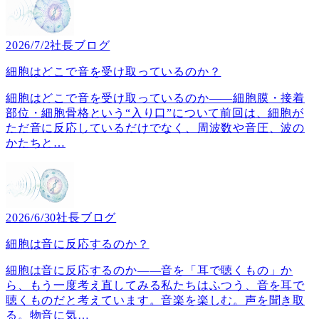
2026/7/2
社長ブログ
細胞はどこで音を受け取っているのか？
細胞はどこで音を受け取っているのか――細胞膜・接着
部位・細胞骨格という“入り口”について前回は、細胞が
ただ音に反応しているだけでなく、周波数や音圧、波の
かたちと
…
2026/6/30
社長ブログ
細胞は音に反応するのか？
細胞は音に反応するのか――音を「耳で聴くもの」か
ら、もう一度考え直してみる私たちはふつう、音を耳で
聴くものだと考えています。音楽を楽しむ。声を聞き取
る。物音に気
…