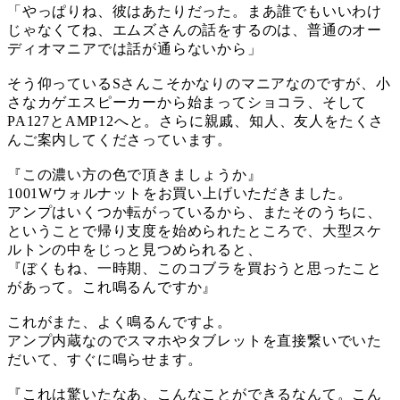
「やっぱりね、彼はあたりだった。まあ誰でもいいわけ
じゃなくてね、エムズさんの話をするのは、普通のオー
ディオマニアでは話が通らないから」
そう仰っているSさんこそかなりのマニアなのですが、小
さなカゲエスピーカーから始まってショコラ、そして
PA127とAMP12へと。さらに親戚、知人、友人をたくさ
んご案内してくださっています。
『この濃い方の色で頂きましょうか』
1001Wウォルナットをお買い上げいただきました。
アンプはいくつか転がっているから、またそのうちに、
ということで帰り支度を始められたところで、大型スケ
ルトンの中をじっと見つめられると、
『ぼくもね、一時期、このコブラを買おうと思ったこと
があって。これ鳴るんですか』
これがまた、よく鳴るんですよ。
アンプ内蔵なのでスマホやタブレットを直接繋いでいた
だいて、すぐに鳴らせます。
『これは驚いたなあ、こんなことができるなんて。こん