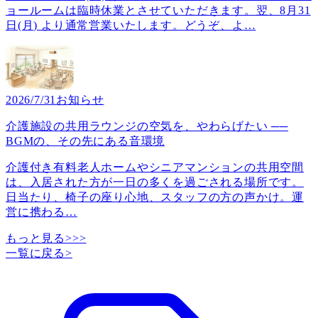
ョールームは臨時休業とさせていただきます。翌、8月31
日(月) より通常営業いたします。どうぞ、よ
…
2026/7/31
お知らせ
介護施設の共用ラウンジの空気を、やわらげたい ──
BGMの、その先にある音環境
介護付き有料老人ホームやシニアマンションの共用空間
は、入居された方が一日の多くを過ごされる場所です。
日当たり、椅子の座り心地、スタッフの方の声かけ。運
営に携わる
…
もっと見る>>>
一覧に戻る
>