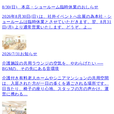
8/30(日) 本店・ショールーム臨時休業のおしらせ
2026年8月30日(日) は、社外イベントへ出展の為本社・シ
ョールームは臨時休業とさせていただきます。翌、8月31
日(月) より通常営業いたします。どうぞ、よ
…
2026/7/31
お知らせ
介護施設の共用ラウンジの空気を、やわらげたい ──
BGMの、その先にある音環境
介護付き有料老人ホームやシニアマンションの共用空間
は、入居された方が一日の多くを過ごされる場所です。
日当たり、椅子の座り心地、スタッフの方の声かけ。運
営に携わる
…