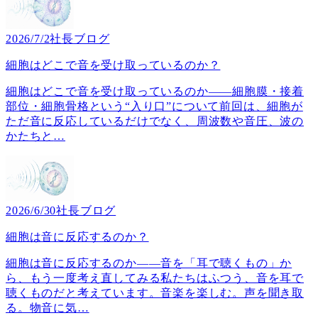
2026/7/2
社長ブログ
細胞はどこで音を受け取っているのか？
細胞はどこで音を受け取っているのか――細胞膜・接着
部位・細胞骨格という“入り口”について前回は、細胞が
ただ音に反応しているだけでなく、周波数や音圧、波の
かたちと
…
2026/6/30
社長ブログ
細胞は音に反応するのか？
細胞は音に反応するのか――音を「耳で聴くもの」か
ら、もう一度考え直してみる私たちはふつう、音を耳で
聴くものだと考えています。音楽を楽しむ。声を聞き取
る。物音に気
…