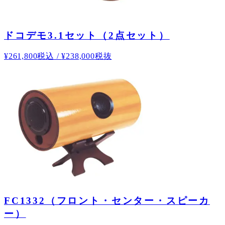
ドコデモ3.1セット（2点セット）
¥
261,800
税込
/
¥
238,000
税抜
FC1332（フロント・センター・スピーカ
ー）