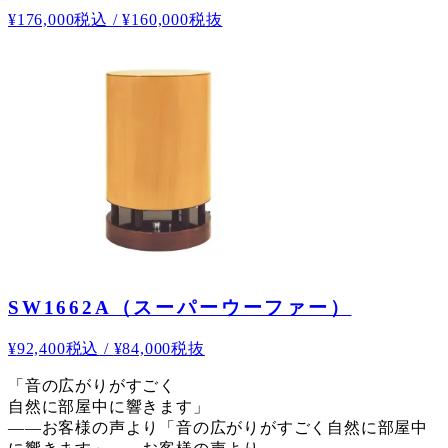
¥
176,000
税込
/
¥
160,000
税抜
SW1662A（スーパーウーファー）
¥
92,400
税込
/
¥
84,000
税抜
「音の広がりがすごく
自然に部屋中に響きます」
——お客様の声より
「音の広がりがすごく自然に部屋中