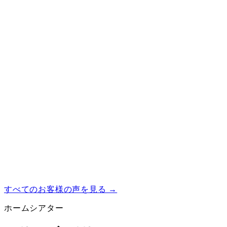
つなぎ方
01
AVアンプの電源を切り、音量を最小まで下げま
す。
02
付属のケーブルで、AVアンプの各端子とそれぞ
れのスピーカーをつなぎます。スピーカーケーブル
は赤（＋）と黒（−）をそろえてください。
03
映像機器をAVアンプにつなぎ、AVアンプ側でス
ピーカーの設定を行ってから、音量を少しずつ上げ
ます。
すべてのお客様の声を見る →
ホームシアター