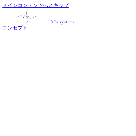
メインコンテンツへスキップ
M's system
コンセプト